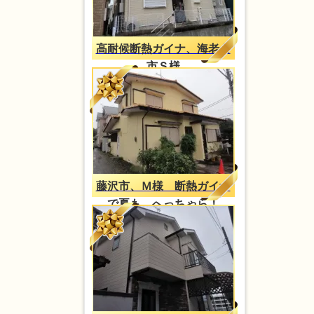
高耐候断熱ガイナ、海老名
市Ｓ様
藤沢市、Ｍ様 断熱ガイナ
で夏も、へっちゃら！