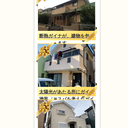
断熱ガイナが、建物を包み
ます。。
太陽光があたる所にガイナ
塗装（コスパを考えたガイ
ナ塗装）