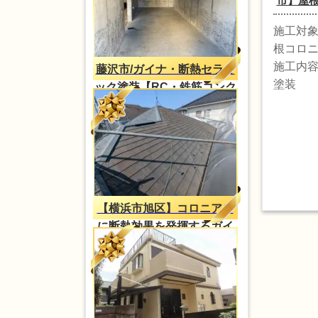
市】屋根
施工対
根コロ
施工内
藤沢市/ガイナ・断熱セラミ
塗装
ック塗装【RC・鉄筋コンク
リートの結露対策】
【横浜市旭区】コロニアル
に断熱効果を発揮するガイ
ナ塗装