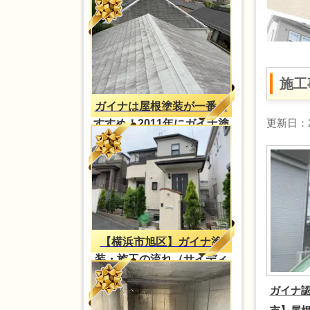
施工
ガイナは屋根塗装が一番お
更新日：20
すすめ！2011年にガイナ塗
装・2023年再塗装（H様
邸）
【横浜市旭区】ガイナ塗
装・施工の流れ（サイディ
ング外壁）
ガイナ