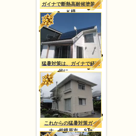
ガイナで断熱高耐候塗装、
Ｋ様
猛暑対策は、ガイナで経済
的に。。。
これからの猛暑対策ガイ
ナ 相模原市 Ｓ様