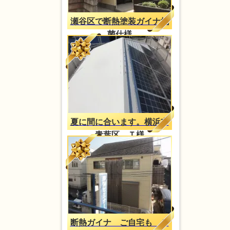
瀬谷区で断熱塗装ガイナ抗
菌仕様
夏に間に合います。横浜市
青葉区 Ｔ様
断熱ガイナ ご自宅も Ｔ