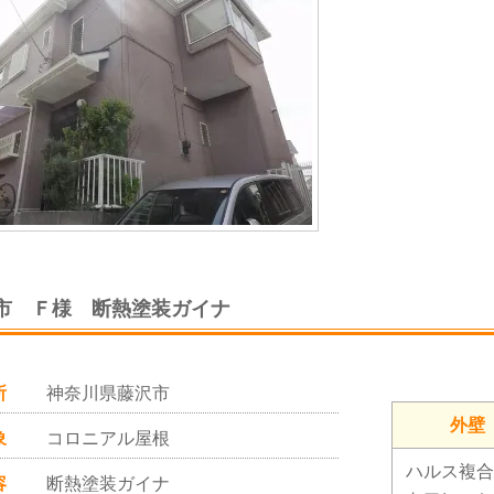
市 Ｆ様 断熱塗装ガイナ
所
神奈川県藤沢市
外壁
象
コロニアル屋根
ハルス複合
容
断熱塗装ガイナ