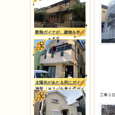
断熱ガイナが、建物を包み
ます。。
太陽光があたる所にガイナ
塗装（コスパを考えたガイ
工事２
ナ塗装）