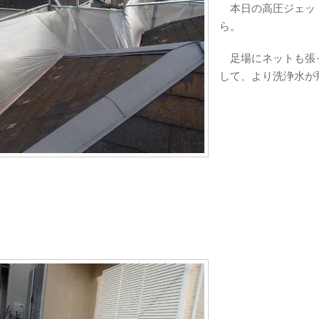
本日の高圧ジェット
ら。
足場にネットも張っ
して、より洗浄水が