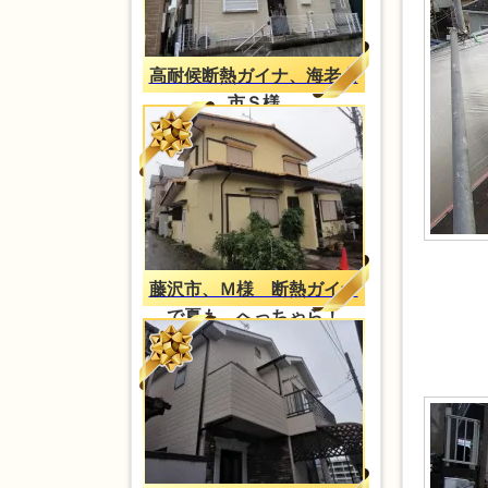
高耐候断熱ガイナ、海老名
市Ｓ様
藤沢市、Ｍ様 断熱ガイナ
で夏も、へっちゃら！