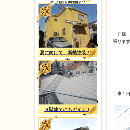
様（横浜市南区）
Ｆ様
張りま
夏に向けて、断熱塗装ガイ
ナ
工事１
３階建てにもガイナ！