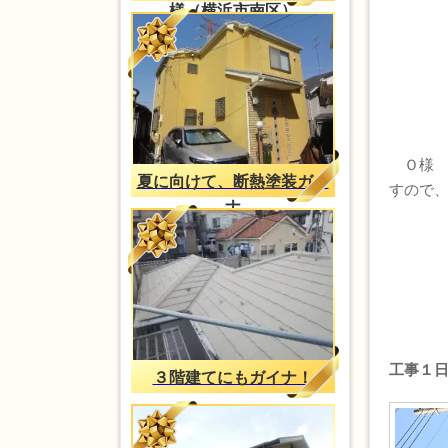
様（横浜市南区）
Ｏ様 
夏に向けて、断熱塗装ガイ
すので
ナ
工事１
３階建てにもガイナ！