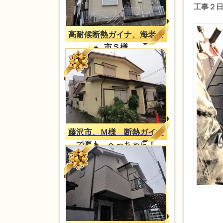
工事２
高耐候断熱ガイナ、海老名
市Ｓ様
藤沢市、Ｍ様 断熱ガイナ
で夏も、へっちゃら！