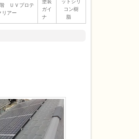
塗装
ットシリ
階 ＵＶプロテ
ガイ
コン樹
クリアー
ナ
脂