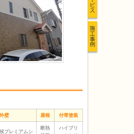
外壁
屋根
付帯塗装
断熱
ハイブリ
候プレミアムシ