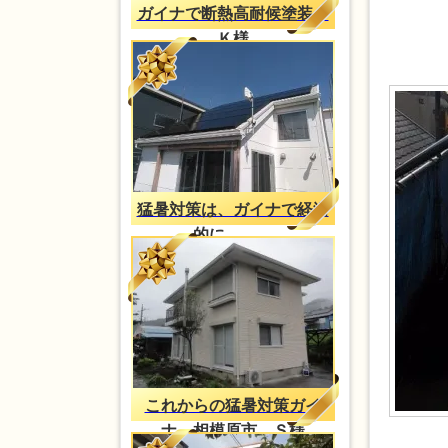
ガイナで断熱高耐候塗装、
Ｋ様
猛暑対策は、ガイナで経済
的に。。。
これからの猛暑対策ガイ
ナ 相模原市 Ｓ様