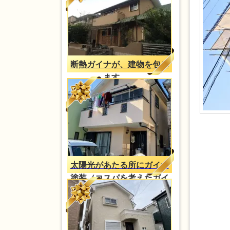
断熱ガイナが、建物を包み
ます。。
太陽光があたる所にガイナ
塗装（コスパを考えたガイ
ナ塗装）