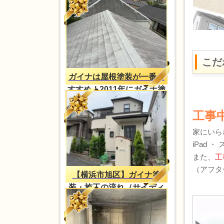
こだ
ガイナは屋根塗装が一番お
すすめ！2011年にガイナ塗
装・2023年再塗装（H様
工事
邸）
家にいら
iPad 
また、
工
（アフタ
【横浜市旭区】ガイナ塗
装・施工の流れ（サイディ
ング外壁）