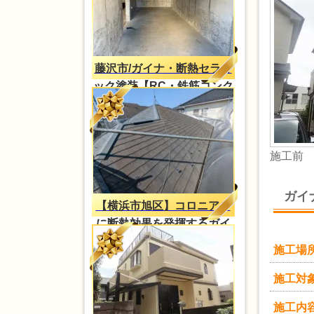
藤沢市/ガイナ・断熱セラミ
ック塗装【RC・鉄筋コンク
リートの結露対策】
施工前
ガイ
【横浜市旭区】コロニアル
に断熱効果を発揮するガイ
ナ塗装
施工場
施工対
施工内