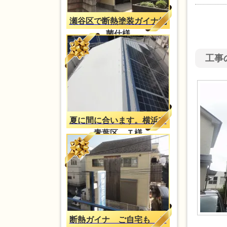
瀬谷区で断熱塗装ガイナ抗
菌仕様
工事
夏に間に合います。横浜市
青葉区 Ｔ様
断熱ガイナ ご自宅も Ｔ