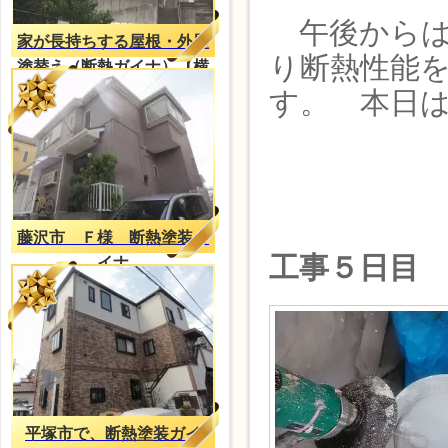
午後からは
家が長持ちする屋根・外壁
り断熱性能
塗替え（断熱ガイナ）【横
浜施工事例】
す。 本日
藤沢市 Ｆ様 断熱塗装ガ
工事５日目
イナ
平塚市で、断熱塗装ガイ