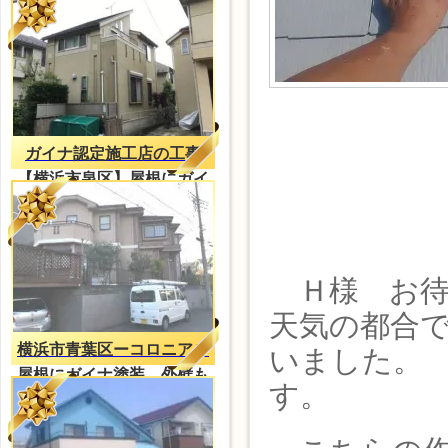
イナ塗装
ガイナ認定施工店の工事
【横浜市泉区】屋根にガイ
ナ塗装
Ｈ様 お待
天気の都合
横浜市青葉区ーコロニアル
いました。
屋根にガイナ塗装、外壁も
す。
防水塗装