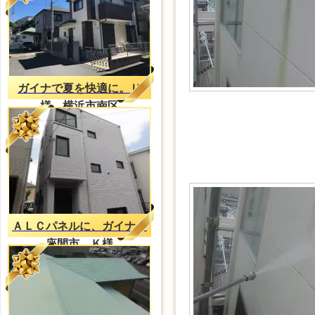
ガイナで夏を快適に。Ｕ
様 横浜市南区
ＡＬＣパネルに、ガイナ
座間市 Ｋ様