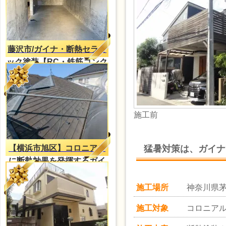
藤沢市/ガイナ・断熱セラミ
ック塗装【RC・鉄筋コンク
リートの結露対策】
施工前
猛暑対策は、ガイナ
【横浜市旭区】コロニアル
に断熱効果を発揮するガイ
ナ塗装
施工場所
神奈川県
施工対象
コロニア