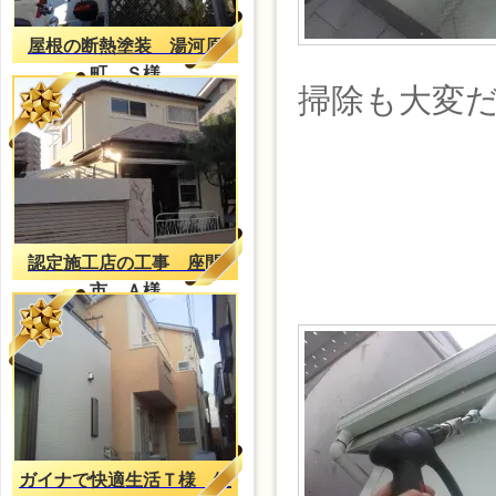
屋根の断熱塗装 湯河原
町 Ｓ様
掃除も大変
認定施工店の工事 座間
市 Ａ様
ガイナで快適生活Ｔ様 綾