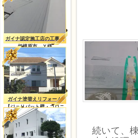
ガイナ認定施工店の工事
相模原市 Ｙ様
ガイナ塗替えリフォーム
【ジョリパット壁・コロニ
アル屋根】
続いて、棟