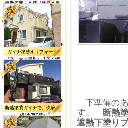
海老名市 Ｙ様（外壁と屋
根共に、ガイナ）
ガイナ塗替えリフォーム
（スレート屋根）【茅ヶ崎
市ー塗装工事】
下準備のあ
断熱塗装ガイナで、快適に
す。
断熱
（町田市F様）
遮熱下塗り