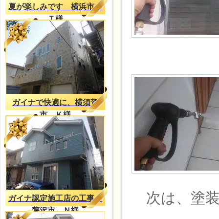
夏が楽しみです 横浜市
Ｔ様
ガイナで快適に、横須賀
市 Ｋ様
次は、塗装
ガイナ認定施工店の工事
藤沢市 Ｎ様