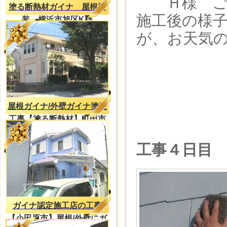
Ｈ様 ご確
塗る断熱材ガイナ 屋根塗
施工後の様
装 横浜市旭区K様
が、お天気
屋根ガイナ/外壁ガイナ塗装
工事【塗る断熱材】町田市
Ｎ様邸
工事４日目
ガイナ認定施工店の工事
【小田原市】屋根/外壁にガ