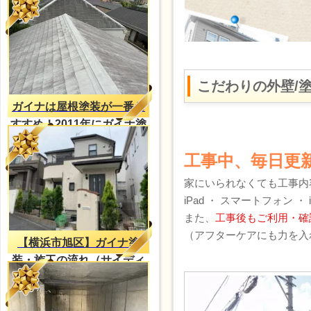
こだわりの外壁/
ガイナは屋根塗装が一番お
すすめ！2011年にガイナ塗
装・2023年再塗装（H様
工事中、毎日更
邸）
家にいられなくても工事内
iPad ・ スマートフォン 
また、
工事後もご利用・確
（アフターケアにも力を入
【横浜市旭区】ガイナ塗
装・施工の流れ（サイディ
ング外壁）