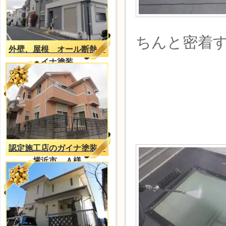
ちんと密着
外壁、屋根 オール断熱ガ
イナ塗装
認定施工店のガイナ塗装
横浜市 Ａ様