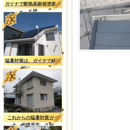
ガイナで断熱高耐候塗装、
Ｋ様
猛暑対策は、ガイナで経済
的に。。。
これからの猛暑対策ガイ
ナ 相模原市 Ｓ様