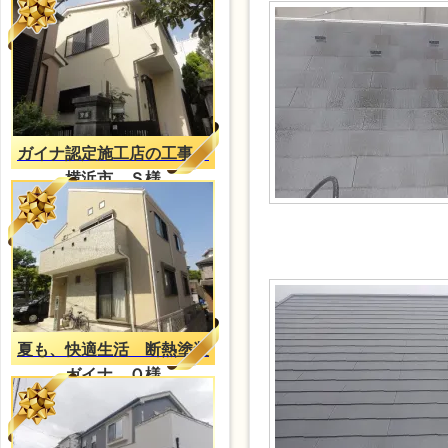
ガイナ認定施工店の工事
横浜市 Ｓ様
夏も、快適生活 断熱塗装
ガイナ Ｏ様