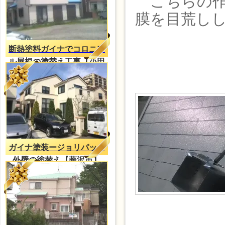
こちらの作
膜を目荒し
断熱塗料ガイナでコロニア
ル屋根の塗替え工事【小田
原市】
ガイナ塗装ージョリパット
外壁の塗替え【藤沢市】