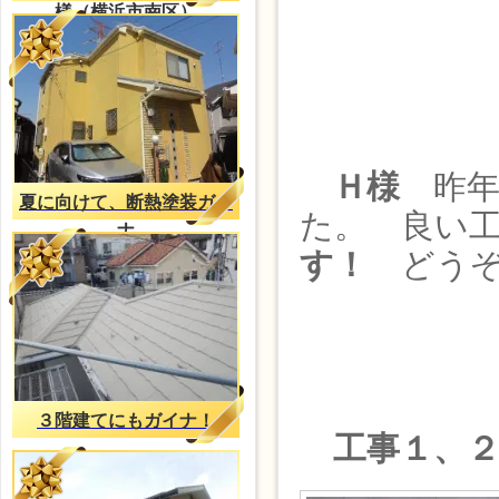
様（横浜市南区）
Ｈ様
昨年
夏に向けて、断熱塗装ガイ
た。 良い
ナ
す！
どうぞ
３階建てにもガイナ！
工事１、