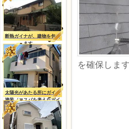
断熱ガイナが、建物を包み
ます。。
を確保しま
太陽光があたる所にガイナ
塗装（コスパを考えたガイ
ナ塗装）