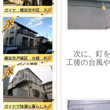
ガイナ 横浜市中区 Ｓ様
次に、釘を
横浜市戸塚区 Ｎ様 外壁
工後の台風
ガイナ塗装
ガイナで快適な暮らしを