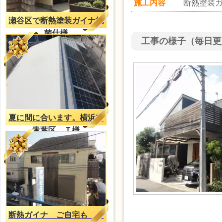
施工内容
断熱塗装
瀬谷区で断熱塗装ガイナ抗
菌仕様
工事の様子（毎日更
夏に間に合います。横浜市
青葉区 Ｔ様
断熱ガイナ ご自宅も Ｔ