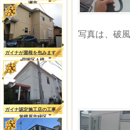
瀬市
写真は、破
ガイナが屋根を包みます。
戸塚区Ａ様
ガイナ認定施工店の工事
相模原市緑区