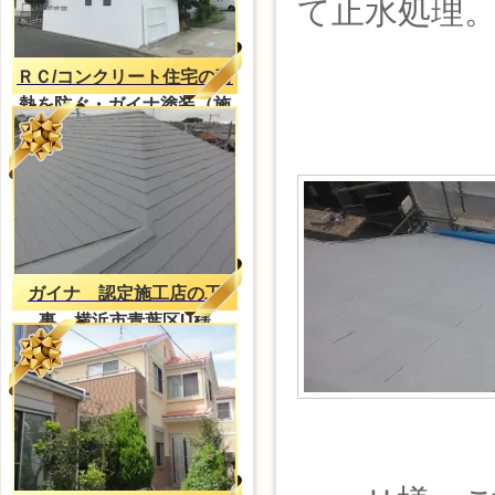
て止水処理
ＲＣ/コンクリート住宅の蓄
熱を防ぐ・ガイナ塗装（施
工事例）
ガイナ 認定施工店の工
事 横浜市青葉区U様