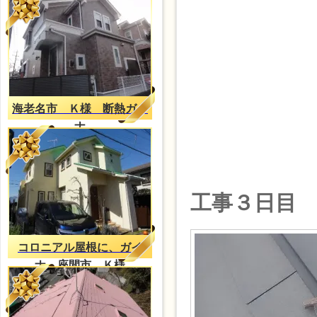
海老名市 Ｋ様 断熱ガイ
ナ
工事３日目
コロニアル屋根に、ガイ
ナ。座間市、Ｋ様