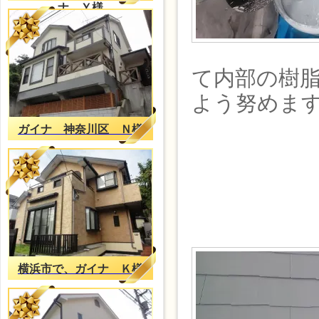
ナ Ｙ様
て内部の樹
よう努めま
ガイナ 神奈川区 Ｎ様
横浜市で、ガイナ Ｋ様