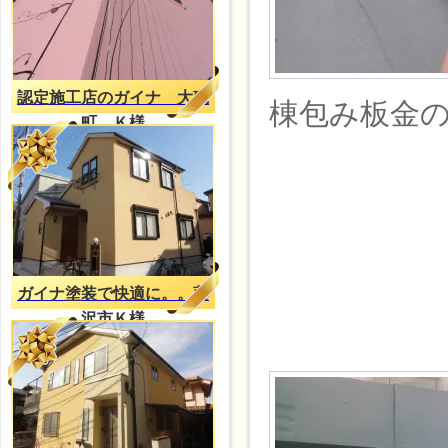
認定施工店のガイナ 大磯
棟包み板金
町 Ｋ様
ガイナ塗装で快適に。。藤
沢市Ｋ様