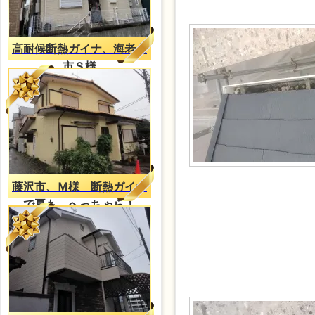
高耐候断熱ガイナ、海老名
市Ｓ様
藤沢市、Ｍ様 断熱ガイナ
で夏も、へっちゃら！