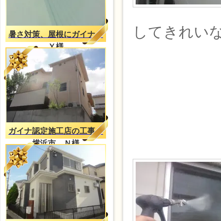
してきれい
暑さ対策、屋根にガイナ
Ｙ様
ガイナ認定施工店の工事
横浜市 Ｎ様