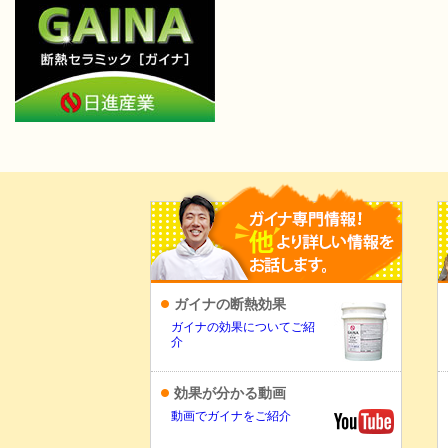
ガイナの断熱効果
ガイナの効果についてご紹
介
効果が分かる動画
動画でガイナをご紹介