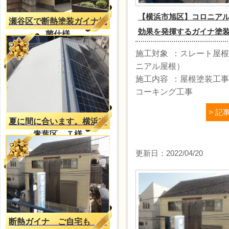
【横浜市旭区】コロニア
瀬谷区で断熱塗装ガイナ抗
効果を発揮するガイナ塗
菌仕様
施工対象
スレート屋根
ニアル屋根）
施工内容
屋根塗装工事
コーキング工事
> 記
夏に間に合います。横浜市
青葉区 Ｔ様
更新日：2022/04/20
断熱ガイナ ご自宅も Ｔ