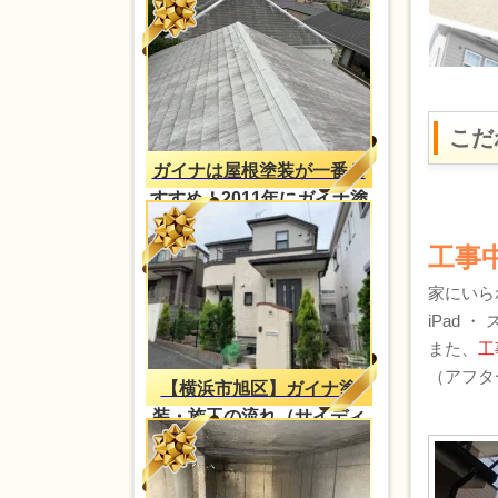
こだ
ガイナは屋根塗装が一番お
すすめ！2011年にガイナ塗
装・2023年再塗装（H様
工事
邸）
家にいら
iPad 
また、
工
（アフタ
【横浜市旭区】ガイナ塗
装・施工の流れ（サイディ
ング外壁）