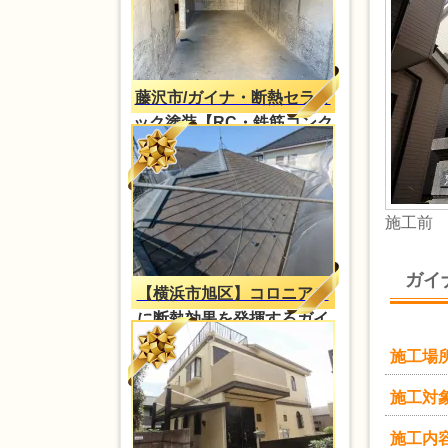
藤沢市/ガイナ・断熱セラミ
ック塗装【RC・鉄筋コンク
リートの結露対策】
施工前
ガイ
【横浜市旭区】コロニアル
に断熱効果を発揮するガイ
ナ塗装
施工場
施工対
施工内