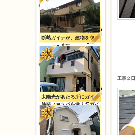
断熱ガイナが、建物を包み
ます。。
工事２
太陽光があたる所にガイナ
塗装（コスパを考えたガイ
ナ塗装）