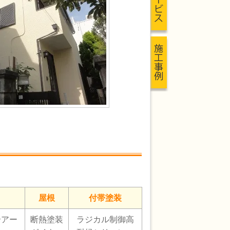
屋根
付帯塗装
合アー
断熱塗装
ラジカル制御高