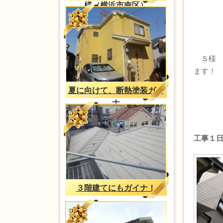
様（横浜市南区）
Ｓ様 
ます！
夏に向けて、断熱塗装ガイ
ナ
工事１
３階建てにもガイナ！