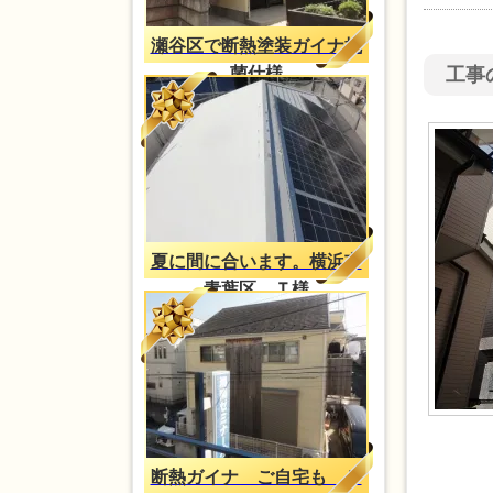
瀬谷区で断熱塗装ガイナ抗
菌仕様
工事
夏に間に合います。横浜市
青葉区 Ｔ様
断熱ガイナ ご自宅も Ｔ