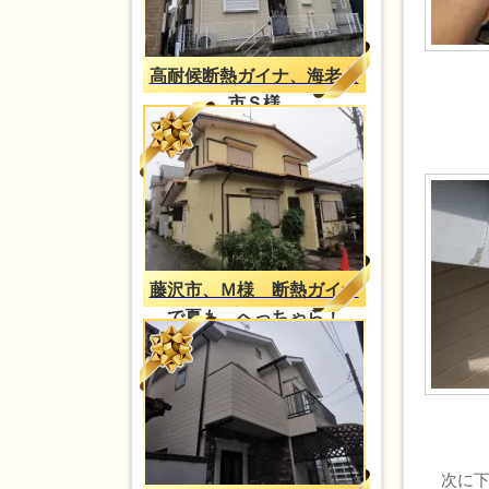
高耐候断熱ガイナ、海老名
市Ｓ様
藤沢市、Ｍ様 断熱ガイナ
で夏も、へっちゃら！
次に下