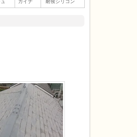
シュ
ガイナ
耐候シリコン