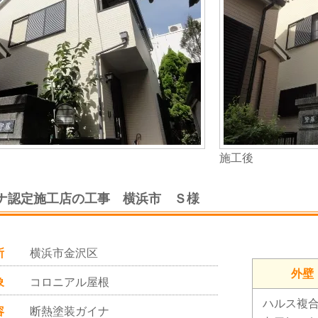
施工後
ナ認定施工店の工事 横浜市 Ｓ様
所
横浜市金沢区
外壁
象
コロニアル屋根
ハルス複
容
断熱塗装ガイナ