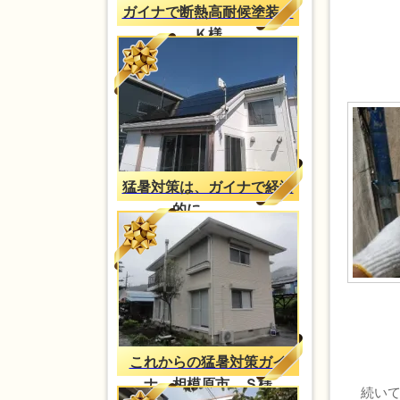
ガイナで断熱高耐候塗装、
Ｋ様
猛暑対策は、ガイナで経済
的に。。。
これからの猛暑対策ガイ
ナ 相模原市 Ｓ様
続いて