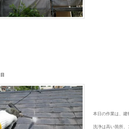
日目
本日の作業は、建
洗浄は高い箇所、