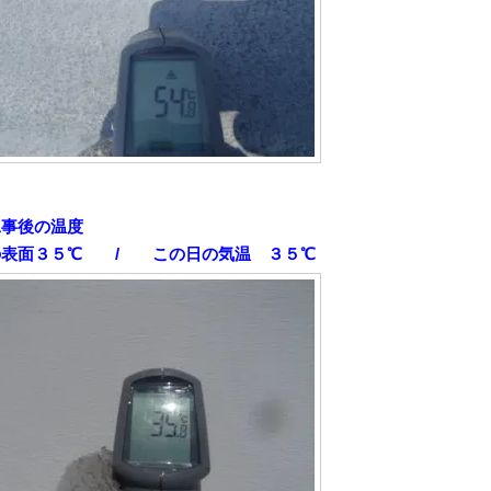
工事後の温度
の表面３５℃ / この日の気温 ３５℃