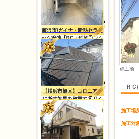
藤沢市/ガイナ・断熱セラミ
ック塗装【RC・鉄筋コンク
リートの結露対策】
施工前
ＲＣ
【横浜市旭区】コロニアル
に断熱効果を発揮するガイ
ナ塗装
施工場
施工対