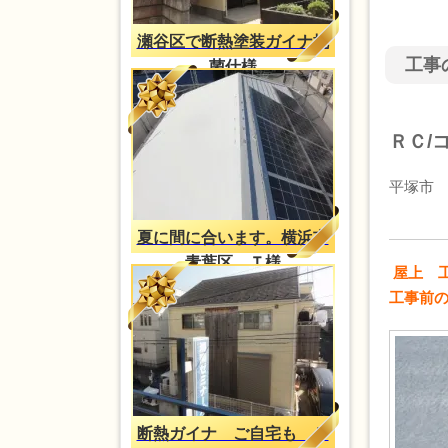
瀬谷区で断熱塗装ガイナ抗
工事
菌仕様
ＲＣ/
平塚市
夏に間に合います。横浜市
青葉区 Ｔ様
屋上 
工事前の
断熱ガイナ ご自宅も Ｔ