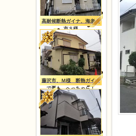
高耐候断熱ガイナ、海老名
市Ｓ様
藤沢市、Ｍ様 断熱ガイナ
で夏も、へっちゃら！