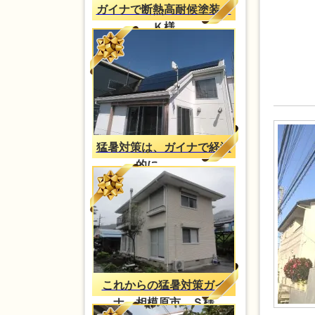
ガイナで断熱高耐候塗装、
Ｋ様
猛暑対策は、ガイナで経済
的に。。。
これからの猛暑対策ガイ
ナ 相模原市 Ｓ様