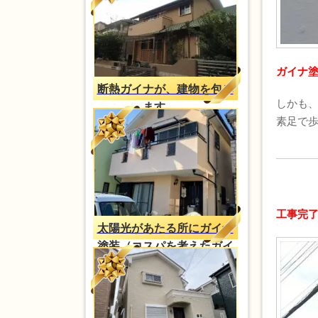
ガイナ
断熱ガイナが、建物を包み
しかも
ます。。
素足で歩
工事完
太陽光があたる所にガイナ
塗装（コスパを考えたガイ
ナ塗装）