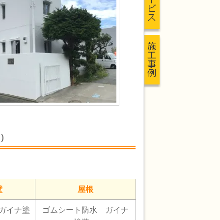
）
壁
屋根
ガイナ塗
ゴムシート防水 ガイナ