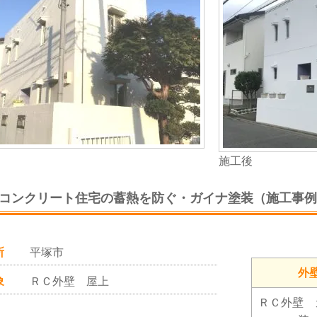
施工後
/コンクリート住宅の蓄熱を防ぐ・ガイナ塗装（施工事例
所
平塚市
外
象
ＲＣ外壁 屋上
ＲＣ外壁 