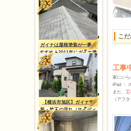
こだ
ガイナは屋根塗装が一番お
すすめ！2011年にガイナ塗
装・2023年再塗装（H様
工事
邸）
家にいら
iPad 
また、
工
（アフタ
【横浜市旭区】ガイナ塗
装・施工の流れ（サイディ
ング外壁）