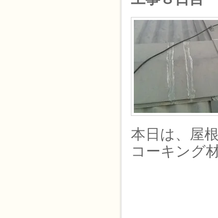
本日は、屋
コーキング