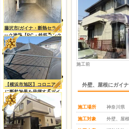
藤沢市/ガイナ・断熱セラミ
ック塗装【RC・鉄筋コンク
リートの結露対策】
施工前
外壁、屋根にガイナ
【横浜市旭区】コロニアル
に断熱効果を発揮するガイ
ナ塗装
施工場所
神奈川県
施工対象
外壁、屋