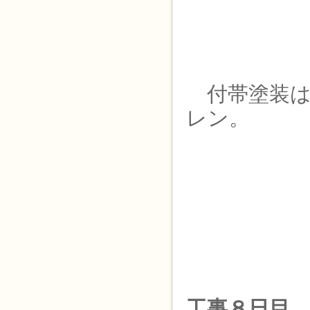
付帯塗装は
レン。
工事８日目