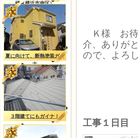
様（横浜市南区）
Ｋ様 お待
介、ありが
ので、よろ
夏に向けて、断熱塗装ガイ
ナ
３階建てにもガイナ！
工事１日目