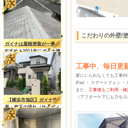
こだわりの外壁/
ガイナは屋根塗装が一番お
すすめ！2011年にガイナ塗
装・2023年再塗装（H様
工事中、毎日更
邸）
家にいられなくても工事内
iPad ・ スマートフォン 
また、
工事後もご利用・確
（アフターケアにも力を入
【横浜市旭区】ガイナ塗
装・施工の流れ（サイディ
ング外壁）