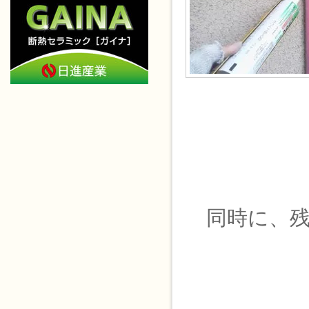
同時に、残