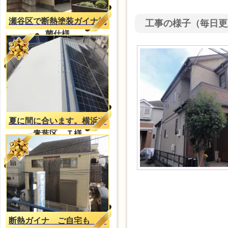
瀬谷区で断熱塗装ガイナ抗
工事の様子（毎日更
菌仕様
夏に間に合います。横浜市
青葉区 Ｔ様
断熱ガイナ ご自宅も Ｔ