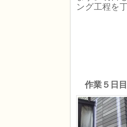
ング工程を
作業５日