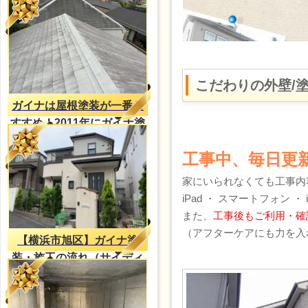
こだわりの外壁/
ガイナは屋根塗装が一番お
すすめ！2011年にガイナ塗
装・2023年再塗装（H様
工事中、毎日更
邸）
家にいられなくても工事内
iPad ・ スマートフォン 
また、
工事後もご利用・確
（アフターケアにも力を入
【横浜市旭区】ガイナ塗
装・施工の流れ（サイディ
ング外壁）