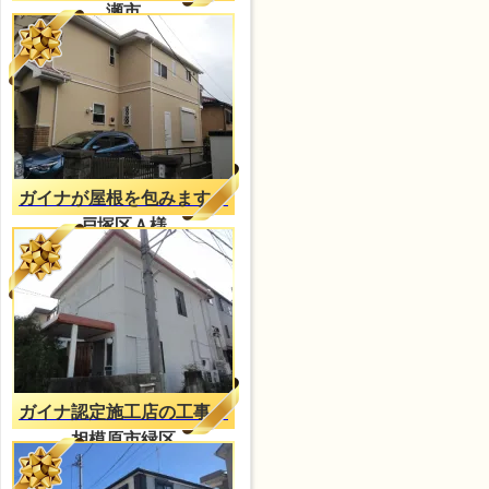
瀬市
ガイナが屋根を包みます。
戸塚区Ａ様
ガイナ認定施工店の工事
相模原市緑区