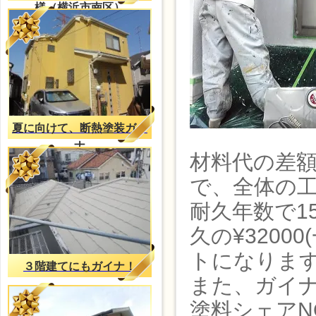
様（横浜市南区）
夏に向けて、断熱塗装ガイ
ナ
材料代の差額
で、全体の
耐久年数で15
久の¥320
トになりま
３階建てにもガイナ！
また、ガイナ
塗料シェアN