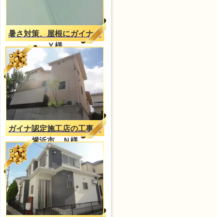
暑さ対策、屋根にガイナ
Ｙ様
ガイナ認定施工店の工事
横浜市 Ｎ様