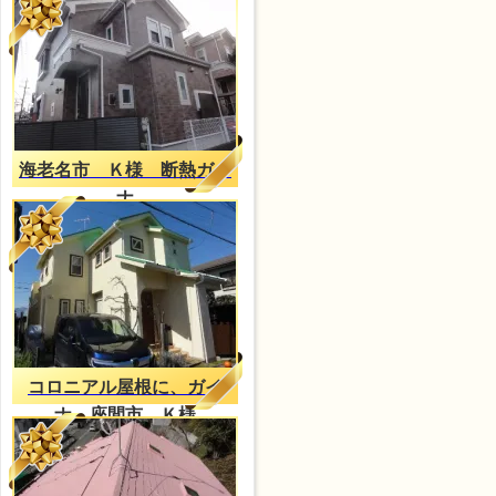
海老名市 Ｋ様 断熱ガイ
ナ
コロニアル屋根に、ガイ
ナ。座間市、Ｋ様