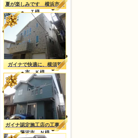
夏が楽しみです 横浜市
Ｔ様
ガイナで快適に、横須賀
市 Ｋ様
ガイナ認定施工店の工事
藤沢市 Ｎ様