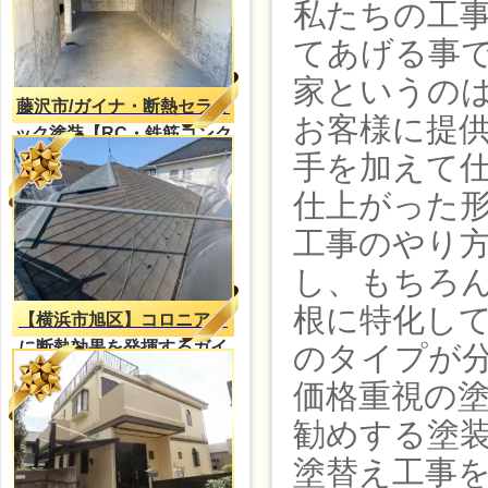
私たちの工
てあげる事
家というの
藤沢市/ガイナ・断熱セラミ
お客様に提
ック塗装【RC・鉄筋コンク
手を加えて
リートの結露対策】
仕上がった
工事のやり
し、もちろ
根に特化し
【横浜市旭区】コロニアル
に断熱効果を発揮するガイ
のタイプが
ナ塗装
価格重視の
勧めする塗装
塗替え工事を