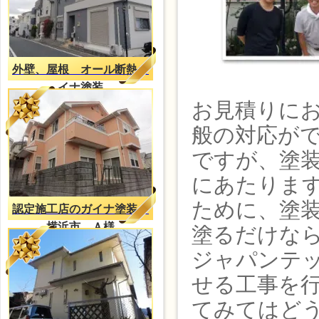
外壁、屋根 オール断熱ガ
イナ塗装
お見積りに
般の対応が
ですが、塗
にあたりま
ために、塗
認定施工店のガイナ塗装
横浜市 Ａ様
塗るだけな
ジャパンテ
せる工事を
てみてはどう