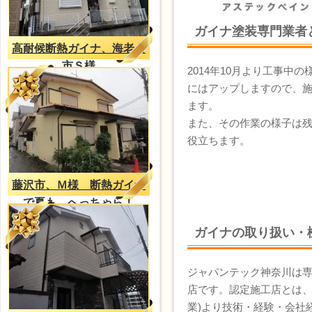
ガイナ塗装専門業者
高耐候断熱ガイナ、海老名
市Ｓ様
2014年10月より工事中
にはアップしますので、
ます。
また、その作業の様子は
役立ちます。
藤沢市、Ｍ様 断熱ガイナ
で夏も、へっちゃら！
ガイナの取り扱い・
ジャパンテック神奈川は
店です。認定施工店とは、
業)より技術・経験・会社