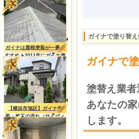
ガイナで塗り替え
ガイナは屋根塗装が一番お
すすめ！2011年にガイナ塗
ガイナで塗
装・2023年再塗装（H様
邸）
塗替え業者
あなたの家
【横浜市旭区】ガイナ塗
装・施工の流れ（サイディ
します。
ング外壁）