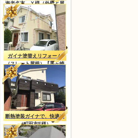
海老名市 Ｙ様（外壁と屋
根共に、ガイナ）
ガイナ塗替えリフォーム
（スレート屋根）【茅ヶ崎
市ー塗装工事】
断熱塗装ガイナで、快適に
（町田市F様）