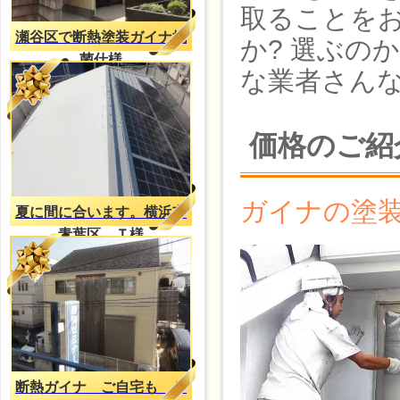
取ることを
瀬谷区で断熱塗装ガイナ抗
か? 選ぶの
菌仕様
な業者さんな
価格のご紹
ガイナの塗装
夏に間に合います。横浜市
青葉区 Ｔ様
断熱ガイナ ご自宅も Ｔ