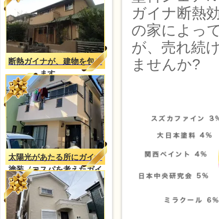
ガイナ断熱効
の家によっ
が、売れ続
ませんか?
断熱ガイナが、建物を包み
ます。。
太陽光があたる所にガイナ
塗装（コスパを考えたガイ
ナ塗装）