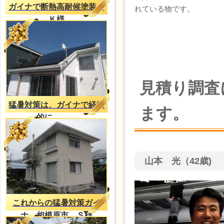
ガイナで断熱高耐候塗装、
れている物です。
Ｋ様
見積り調査
猛暑対策は、ガイナで経済
ます。
的に。。。
山本 光（42歳)
これからの猛暑対策ガイ
ナ 相模原市 Ｓ様