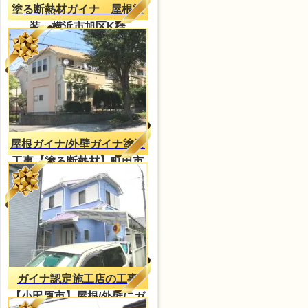
塗る断熱材ガイナ 屋根塗
装 横浜市旭区K様
屋根ガイナ/外壁ガイナ塗装
工事【塗る断熱材】町田市
Ｎ様邸
ガイナ認定施工店の工事
【小田原市】屋根/外壁にガ