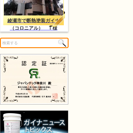
綾瀬市で断熱塗装ガイナ
（コロニアル） Ｔ様