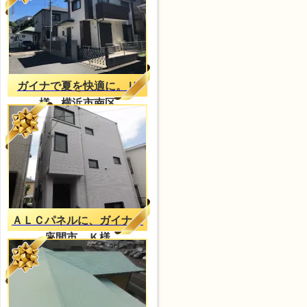
ガイナで夏を快適に。Ｕ
様 横浜市南区
ＡＬＣパネルに、ガイナ
座間市 Ｋ様