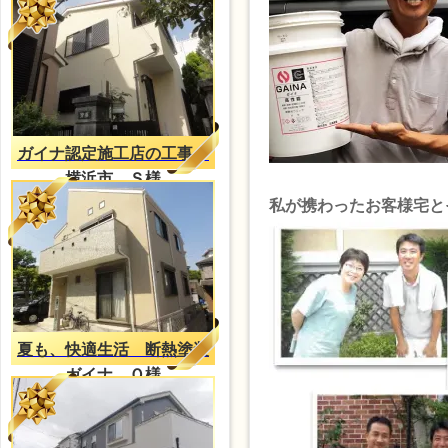
ガイナ認定施工店の工事
横浜市 Ｓ様
私が携わったお客様宅と
夏も、快適生活 断熱塗装
ガイナ Ｏ様