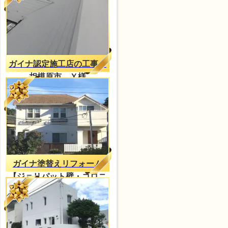
ガイナ認定施工店の工事
相模原市 Ｙ様
ガイナ塗替えリフォーム
【ジョリパット壁・コロニ
アル屋根】