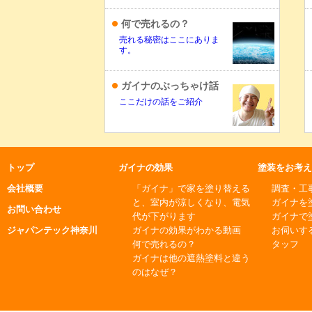
何で売れるの？
売れる秘密はここにありま
す。
ガイナのぶっちゃけ話
ここだけの話をご紹介
トップ
ガイナの効果
塗装をお考え
会社概要
「ガイナ」で家を塗り替える
調査・工
と、室内が涼しくなり、電気
ガイナを
お問い合わせ
代が下がります
ガイナで
ジャパンテック神奈川
ガイナの効果がわかる動画
お伺いす
何で売れるの？
タッフ
ガイナは他の遮熱塗料と違う
のはなぜ？