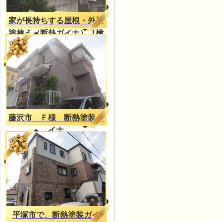
家が長持ちする屋根・外壁
塗替え（断熱ガイナ）【横
浜施工事例】
藤沢市 Ｆ様 断熱塗装ガ
イナ
平塚市で、断熱塗装ガイ