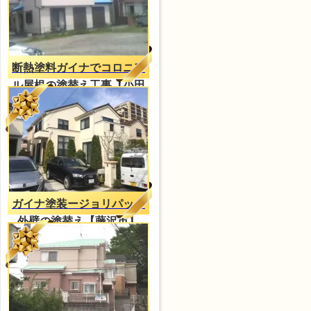
断熱塗料ガイナでコロニア
ル屋根の塗替え工事【小田
原市】
ガイナ塗装ージョリパット
外壁の塗替え【藤沢市】