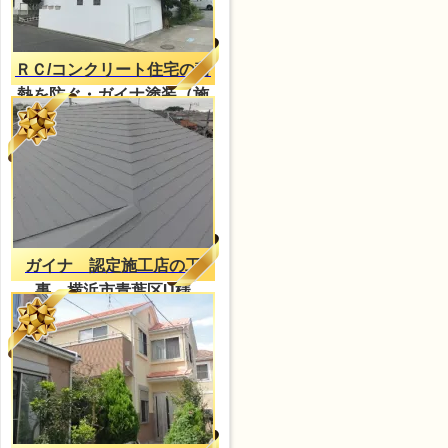
ＲＣ/コンクリート住宅の蓄
熱を防ぐ・ガイナ塗装（施
工事例）
ガイナ 認定施工店の工
事 横浜市青葉区U様