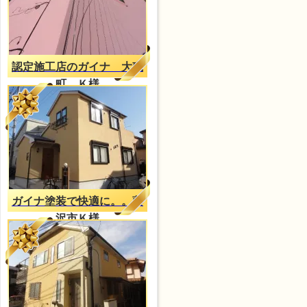
認定施工店のガイナ 大磯
町 Ｋ様
ガイナ塗装で快適に。。藤
沢市Ｋ様