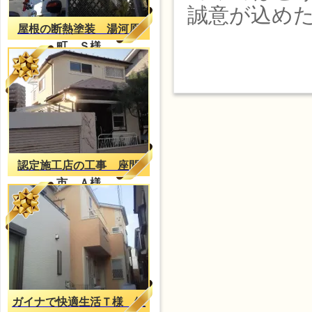
誠意が込め
屋根の断熱塗装 湯河原
町 Ｓ様
認定施工店の工事 座間
市 Ａ様
ガイナで快適生活Ｔ様 綾