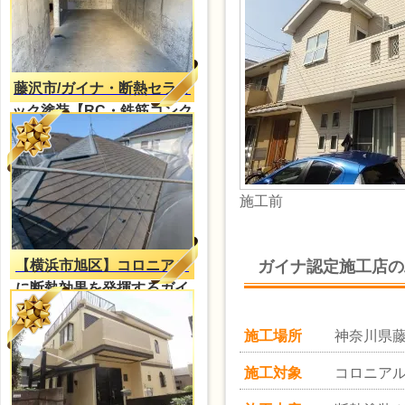
藤沢市/ガイナ・断熱セラミ
ック塗装【RC・鉄筋コンク
リートの結露対策】
施工前
ガイナ認定施工店の
【横浜市旭区】コロニアル
に断熱効果を発揮するガイ
ナ塗装
施工場所
神奈川県
施工対象
コロニア