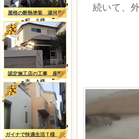
続いて、外
屋根の断熱塗装 湯河原
町 Ｓ様
認定施工店の工事 座間
市 Ａ様
ガイナで快適生活Ｔ様 綾