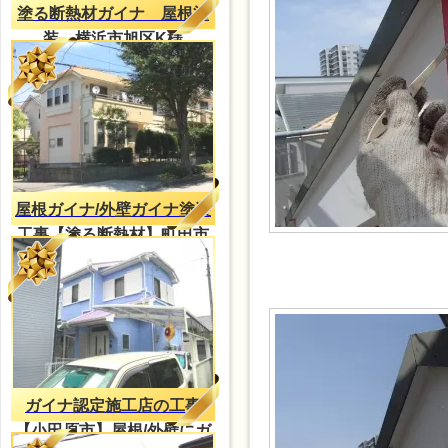
塗る断熱材ガイナ 屋根塗
装 横浜市旭区K様
屋根ガイナ/外壁ガイナ塗装
工事【塗る断熱材】町田市
Ｎ様邸
ガイナ認定施工店の工事
【小田原市】屋根/外壁にガ