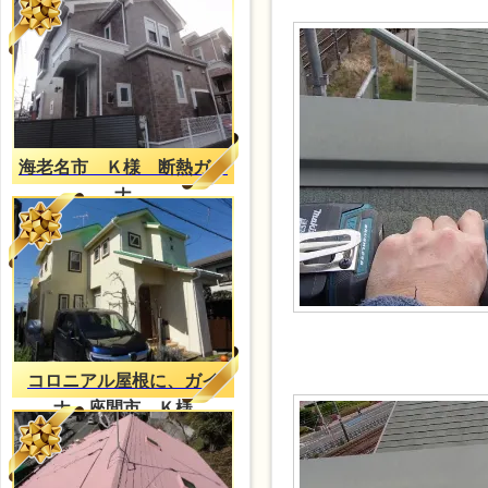
海老名市 Ｋ様 断熱ガイ
ナ
コロニアル屋根に、ガイ
ナ。座間市、Ｋ様