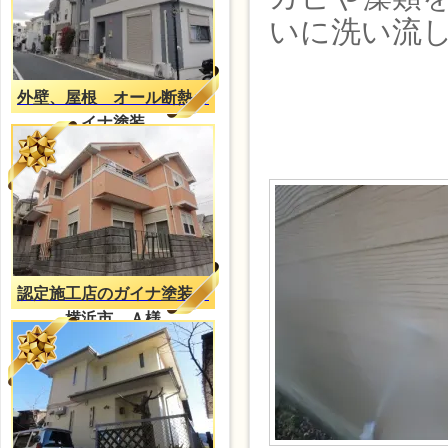
いに洗い流
外壁、屋根 オール断熱ガ
イナ塗装
認定施工店のガイナ塗装
横浜市 Ａ様