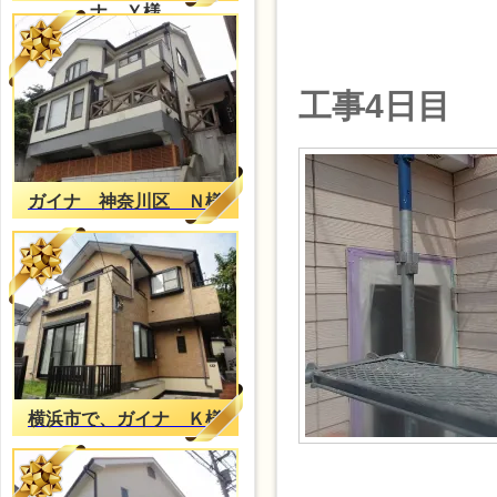
ナ Ｙ様
工事4日目
ガイナ 神奈川区 Ｎ様
横浜市で、ガイナ Ｋ様