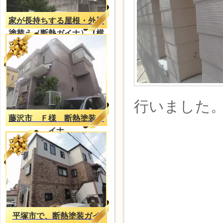
家が長持ちする屋根・外壁
塗替え（断熱ガイナ）【横
浜施工事例】
行いました
藤沢市 Ｆ様 断熱塗装ガ
イナ
平塚市で、断熱塗装ガイ