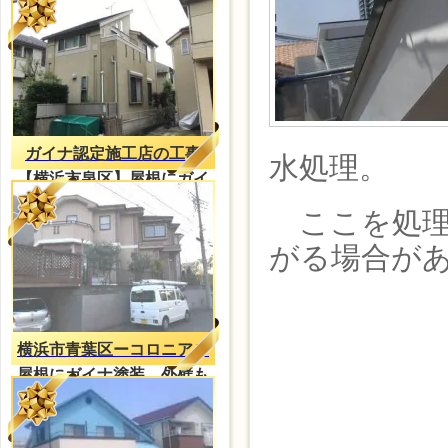
イナ塗装
ガイナ認定施工店の工事
水処理。
【横浜市泉区】屋根にガイ
ナ塗装
ここを処理
がる場合が
横浜市青葉区ーコロニアル
屋根にガイナ塗装、外壁も
防水塗装