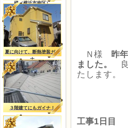
様（横浜市南区）
夏に向けて、断熱塗装ガイ
Ｎ様
昨
ナ
ました。
良
たします。
３階建てにもガイナ！
工事1日目