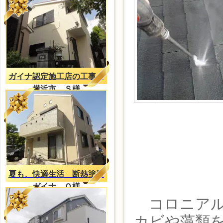
ガイナ認定施工店の工事
横浜市 Ｓ様
夏も、快適生活 断熱塗装
ガイナ Ｏ様
コロニアル
カビや藻類