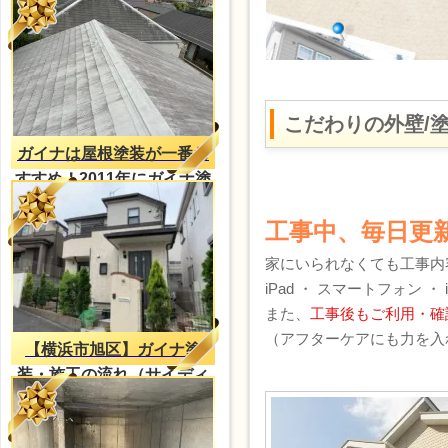
こだわりの外壁/
ガイナは屋根塗装が一番お
すすめ！2011年にガイナ塗
装・2023年再塗装（H様
工事中、毎日更
邸）
家にいられなくても工事内
iPad ・ スマートフォン 
また、
工事後もご利用・確
（アフターケアにも力を入
【横浜市旭区】ガイナ塗
装・施工の流れ（サイディ
ング外壁）