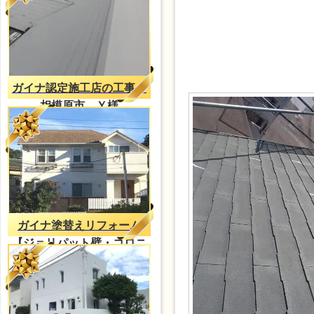
ガイナ認定施工店の工事
相模原市 Ｙ様
ガイナ塗替えリフォーム
【ジョリパット壁・コロニ
アル屋根】