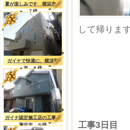
夏が楽しみです 横浜市
Ｔ様
して帰りま
ガイナで快適に、横須賀
市 Ｋ様
ガイナ認定施工店の工事
工事3日目
藤沢市 Ｎ様