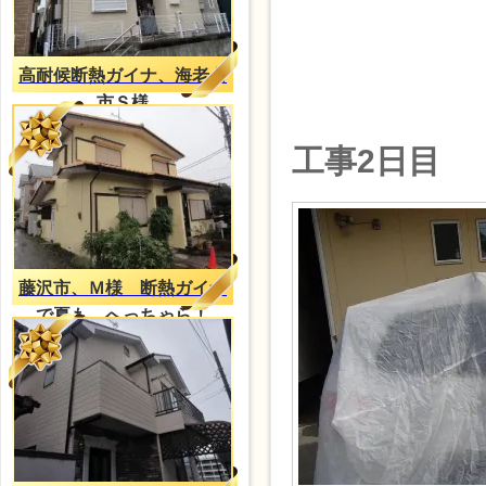
高耐候断熱ガイナ、海老名
市Ｓ様
工事2日目
藤沢市、Ｍ様 断熱ガイナ
で夏も、へっちゃら！