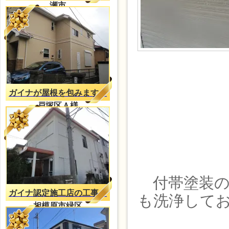
瀬市
ガイナが屋根を包みます。
戸塚区Ａ様
付帯塗装の
ガイナ認定施工店の工事
も洗浄して
相模原市緑区