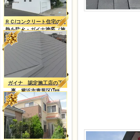
ＲＣ/コンクリート住宅の蓄
熱を防ぐ・ガイナ塗装（施
工事例）
ガイナ 認定施工店の工
事 横浜市青葉区U様