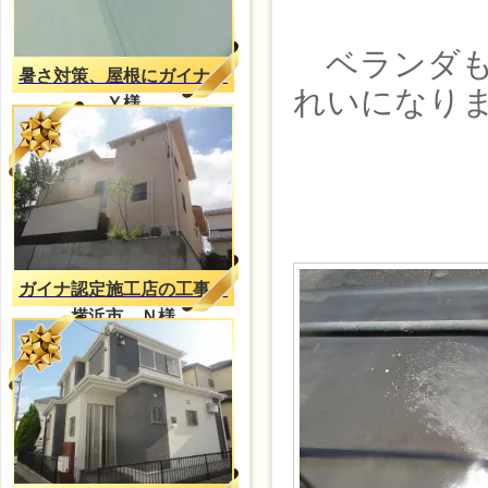
ベランダも
暑さ対策、屋根にガイナ
れいになり
Ｙ様
ガイナ認定施工店の工事
横浜市 Ｎ様