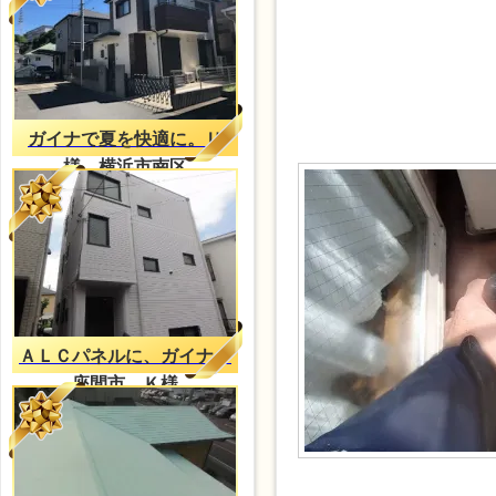
ガイナで夏を快適に。Ｕ
様 横浜市南区
ＡＬＣパネルに、ガイナ
座間市 Ｋ様