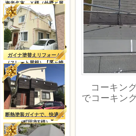
海老名市 Ｙ様（外壁と屋
根共に、ガイナ）
ガイナ塗替えリフォーム
（スレート屋根）【茅ヶ崎
市ー塗装工事】
コーキング
でコーキン
断熱塗装ガイナで、快適に
（町田市F様）