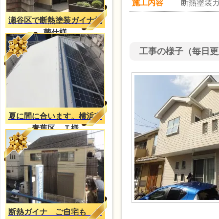
施工内容
断熱塗装
瀬谷区で断熱塗装ガイナ抗
菌仕様
工事の様子（毎日更
夏に間に合います。横浜市
青葉区 Ｔ様
断熱ガイナ ご自宅も Ｔ