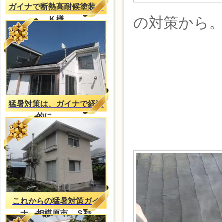
ガイナで断熱高耐候塗装、
の対策から
Ｋ様
猛暑対策は、ガイナで経済
的に。。。
これからの猛暑対策ガイ
ナ 相模原市 Ｓ様