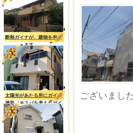
断熱ガイナが、建物を包み
ます。。
ございまし
太陽光があたる所にガイナ
塗装（コスパを考えたガイ
ナ塗装）