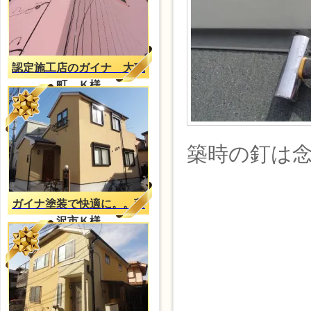
認定施工店のガイナ 大磯
町 Ｋ様
築時の釘は
ガイナ塗装で快適に。。藤
沢市Ｋ様