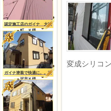
認定施工店のガイナ 大磯
町 Ｋ様
変成シリコ
ガイナ塗装で快適に。。藤
沢市Ｋ様