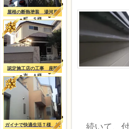
屋根の断熱塗装 湯河原
町 Ｓ様
認定施工店の工事 座間
市 Ａ様
続いて、付
ガイナで快適生活Ｔ様 綾