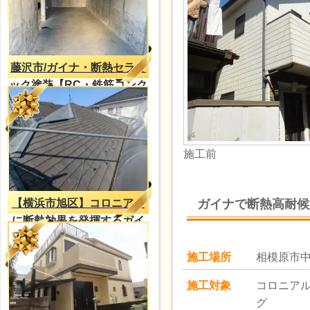
藤沢市/ガイナ・断熱セラミ
ック塗装【RC・鉄筋コンク
リートの結露対策】
施工前
ガイナで断熱高耐候
【横浜市旭区】コロニアル
に断熱効果を発揮するガイ
ナ塗装
施工場所
相模原市
施工対象
コロニア
グ