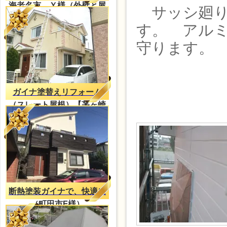
海老名市 Ｙ様（外壁と屋
サッシ廻り
根共に、ガイナ）
す。 アル
守ります。
ガイナ塗替えリフォーム
（スレート屋根）【茅ヶ崎
市ー塗装工事】
断熱塗装ガイナで、快適に
（町田市F様）