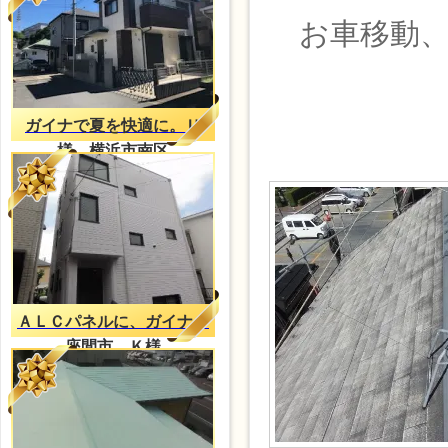
お車移動、
ガイナで夏を快適に。Ｕ
様 横浜市南区
ＡＬＣパネルに、ガイナ
座間市 Ｋ様