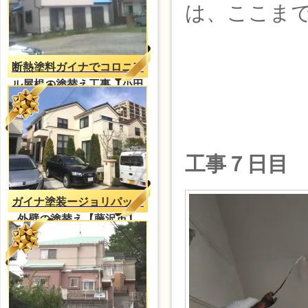
は、ここま
断熱塗料ガイナでコロニア
ル屋根の塗替え工事【小田
原市】
工事７日目
ガイナ塗装ージョリパット
外壁の塗替え【藤沢市】