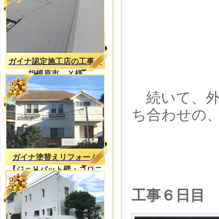
ガイナ認定施工店の工事
相模原市 Ｙ様
続いて、外
ち合わせの
ガイナ塗替えリフォーム
【ジョリパット壁・コロニ
アル屋根】
工事６日目