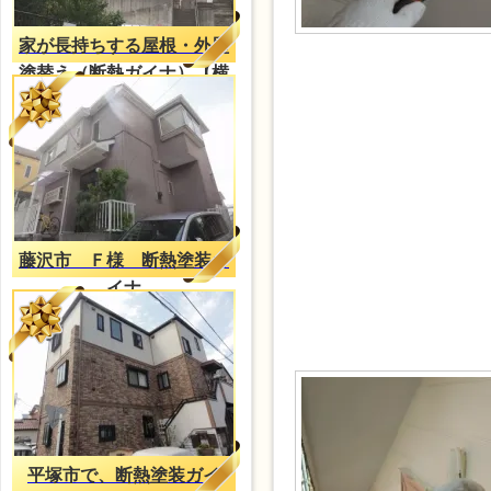
家が長持ちする屋根・外壁
塗替え（断熱ガイナ）【横
浜施工事例】
藤沢市 Ｆ様 断熱塗装ガ
イナ
平塚市で、断熱塗装ガイ