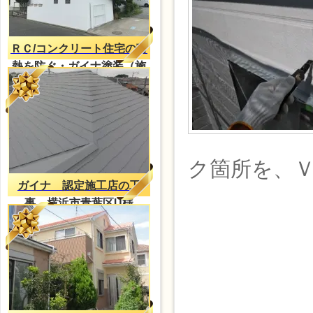
ＲＣ/コンクリート住宅の蓄
熱を防ぐ・ガイナ塗装（施
工事例）
ク箇所を、
ガイナ 認定施工店の工
事 横浜市青葉区U様