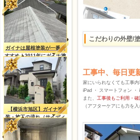
こだわりの外壁/
ガイナは屋根塗装が一番お
すすめ！2011年にガイナ塗
装・2023年再塗装（H様
工事中、毎日更
邸）
家にいられなくても工事内
iPad ・ スマートフォン 
また、
工事後もご利用・確
（アフターケアにも力を入
【横浜市旭区】ガイナ塗
装・施工の流れ（サイディ
ング外壁）