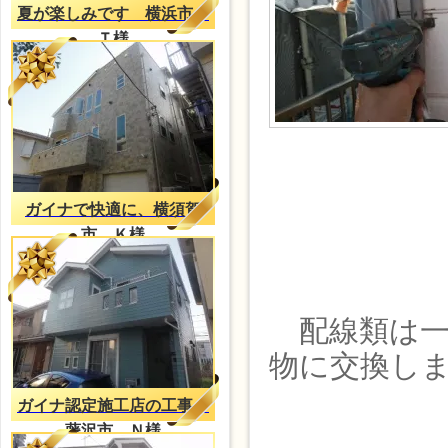
夏が楽しみです 横浜市
Ｔ様
ガイナで快適に、横須賀
市 Ｋ様
配線類は一
物に交換し
ガイナ認定施工店の工事
藤沢市 Ｎ様