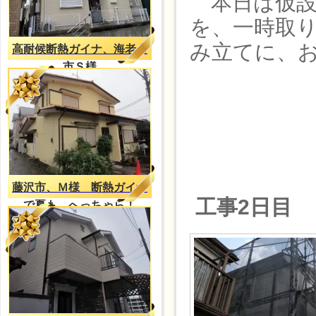
本日は仮設
を、一時取
み立てに、
高耐候断熱ガイナ、海老名
市Ｓ様
藤沢市、Ｍ様 断熱ガイナ
工事2日目
で夏も、へっちゃら！