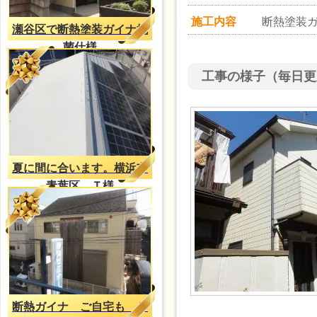
施工内容
断熱塗装
瀬谷区で断熱塗装ガイナ抗
菌仕様
工事の様子（毎日更
夏に間に合います。横浜市
青葉区 Ｔ様
断熱ガイナ ご自宅も Ｔ