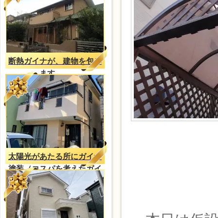
断熱ガイナが、建物を包み
ます。。
太陽光があたる所にガイナ
塗装（コスパを考えたガイ
ナ塗装）