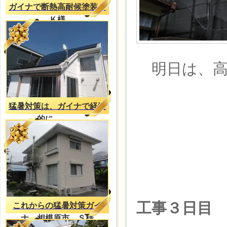
ガイナで断熱高耐候塗装、
Ｋ様
明日は、高
猛暑対策は、ガイナで経済
的に。。。
工事３日目
これからの猛暑対策ガイ
ナ 相模原市 Ｓ様