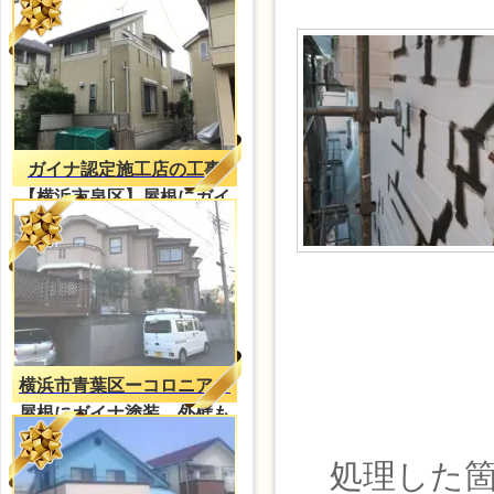
イナ塗装
ガイナ認定施工店の工事
【横浜市泉区】屋根にガイ
ナ塗装
横浜市青葉区ーコロニアル
屋根にガイナ塗装、外壁も
防水塗装
処理した箇