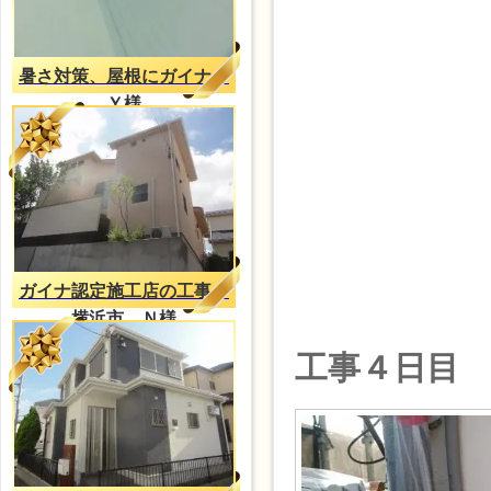
暑さ対策、屋根にガイナ
Ｙ様
ガイナ認定施工店の工事
横浜市 Ｎ様
工事４日目