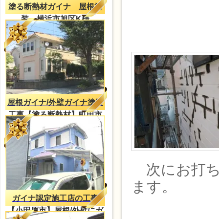
塗る断熱材ガイナ 屋根塗
装 横浜市旭区K様
屋根ガイナ/外壁ガイナ塗装
工事【塗る断熱材】町田市
Ｎ様邸
次にお打ち
ます。
ガイナ認定施工店の工事
【小田原市】屋根/外壁にガ