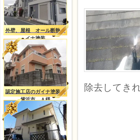
外壁、屋根 オール断熱ガ
イナ塗装
除去してき
認定施工店のガイナ塗装
横浜市 Ａ様