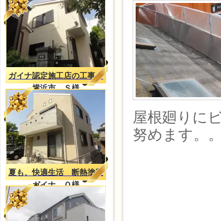
ガイナ認定施工店の工事
横浜市 Ｓ様
屋根廻りに
努めます。
夏も、快適生活 断熱塗装
ガイナ Ｏ様