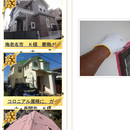
海老名市 Ｋ様 断熱ガイ
ナ
コロニアル屋根に、ガイ
ナ。座間市、Ｋ様