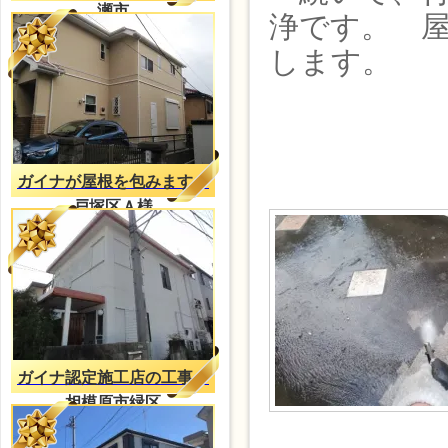
瀬市
浄です。 
します。
ガイナが屋根を包みます。
戸塚区Ａ様
ガイナ認定施工店の工事
相模原市緑区