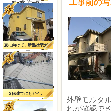
工事前の写
様（横浜市南区）
夏に向けて、断熱塗装ガイ
ナ
３階建てにもガイナ！
外壁モルタ
れが確認で