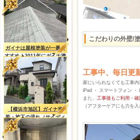
こだわりの外壁/
ガイナは屋根塗装が一番お
すすめ！2011年にガイナ塗
装・2023年再塗装（H様
工事中、毎日更
邸）
家にいられなくても工事内
iPad ・ スマートフォン 
また、
工事後もご利用・確
（アフターケアにも力を入
【横浜市旭区】ガイナ塗
装・施工の流れ（サイディ
ング外壁）