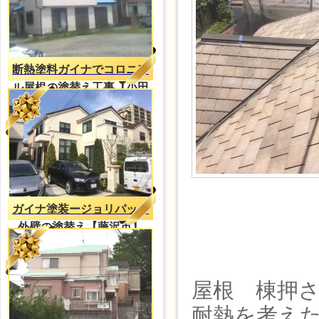
断熱塗料ガイナでコロニア
ル屋根の塗替え工事【小田
原市】
ガイナ塗装ージョリパット
外壁の塗替え【藤沢市】
屋根 棟押
耐熱を考え