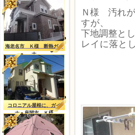
Ｎ様 汚れ
すが、
下地調整と
レイに落と
海老名市 Ｋ様 断熱ガイ
ナ
コロニアル屋根に、ガイ
ナ。座間市、Ｋ様