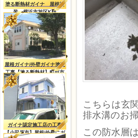
塗る断熱材ガイナ 屋根塗
装 横浜市旭区K様
屋根ガイナ/外壁ガイナ塗装
工事【塗る断熱材】町田市
Ｎ様邸
こちらは玄
排水溝のお
ガイナ認定施工店の工事
この防水層
【小田原市】屋根/外壁にガ