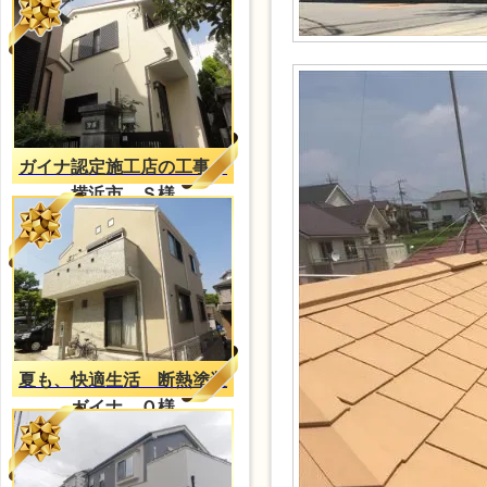
ガイナ認定施工店の工事
横浜市 Ｓ様
夏も、快適生活 断熱塗装
ガイナ Ｏ様