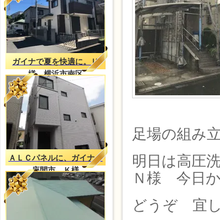
ガイナで夏を快適に。Ｕ
様 横浜市南区
足場の組み
明日は高圧
ＡＬＣパネルに、ガイナ
座間市 Ｋ様
Ｎ様 今日か
どうぞ 宜