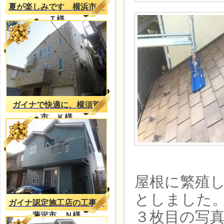
夏が楽しみです 横浜市
Ｔ様
ガイナで快適に、横須賀
市 Ｋ様
屋根に繁殖
としました
ガイナ認定施工店の工事
３枚目の写真
藤沢市 Ｎ様