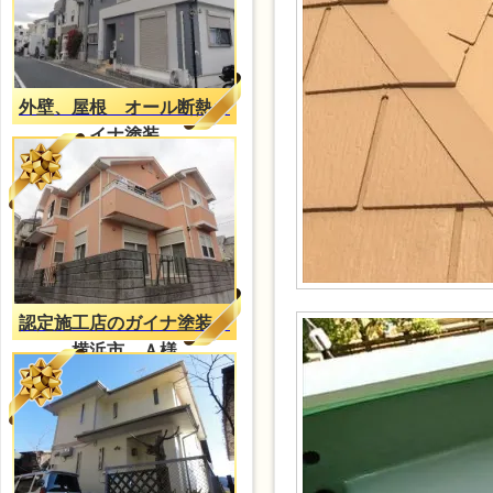
外壁、屋根 オール断熱ガ
イナ塗装
認定施工店のガイナ塗装
横浜市 Ａ様