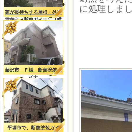
に処理しま
家が長持ちする屋根・外壁
塗替え（断熱ガイナ）【横
浜施工事例】
藤沢市 Ｆ様 断熱塗装ガ
イナ
平塚市で、断熱塗装ガイ