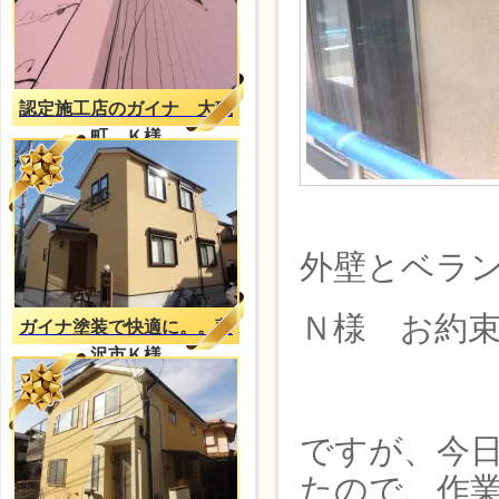
認定施工店のガイナ 大磯
町 Ｋ様
外壁とベラ
Ｎ様 お約
ガイナ塗装で快適に。。藤
沢市Ｋ様
ですが、今
たので、作