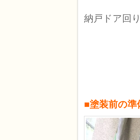
納戸ドア回
■塗装前の準