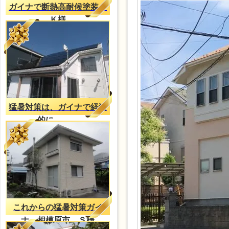
ガイナで断熱高耐候塗装、
Ｋ様
猛暑対策は、ガイナで経済
的に。。。
これからの猛暑対策ガイ
ナ 相模原市 Ｓ様