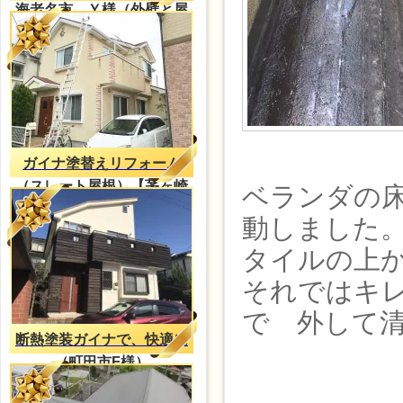
海老名市 Ｙ様（外壁と屋
根共に、ガイナ）
ガイナ塗替えリフォーム
（スレート屋根）【茅ヶ崎
ベランダの
市ー塗装工事】
動しました
タイルの上
それではキ
で 外して清
断熱塗装ガイナで、快適に
（町田市F様）