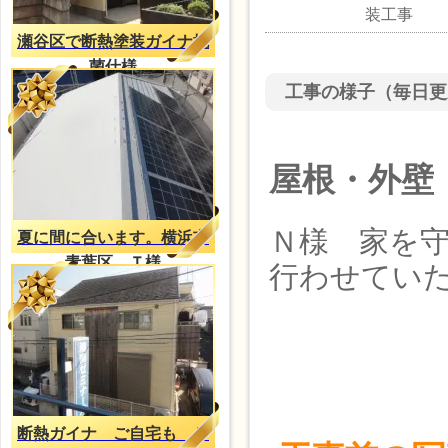
装工事
瀬谷区で断熱塗装ガイナ抗
菌仕様
工事の様子（毎日更
屋根・外壁
Ｎ様 家を
夏に間に合います。横浜市
青葉区 Ｔ様
行わせてい
断熱ガイナ ご自宅も Ｔ