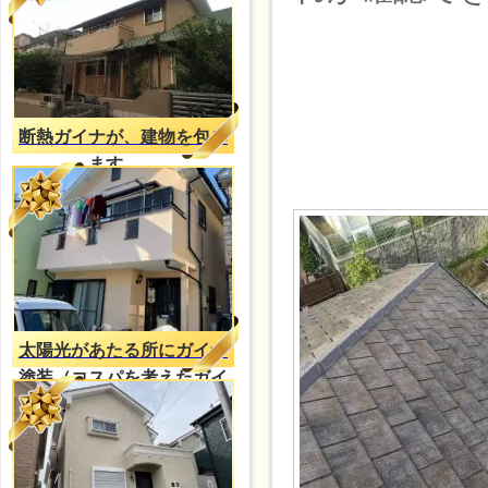
断熱ガイナが、建物を包み
ます。。
太陽光があたる所にガイナ
塗装（コスパを考えたガイ
ナ塗装）