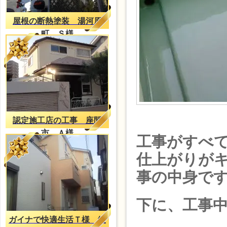
屋根の断熱塗装 湯河原
町 Ｓ様
認定施工店の工事 座間
市 Ａ様
工事がすべ
仕上がりが
事の中身で
下に、工事
ガイナで快適生活Ｔ様 綾