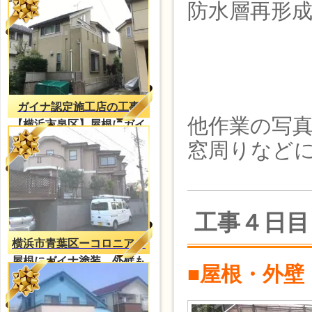
イナ塗装
防水層再形
ガイナ認定施工店の工事
他作業の写
【横浜市泉区】屋根にガイ
ナ塗装
窓周りなど
工事４日目
横浜市青葉区ーコロニアル
屋根にガイナ塗装、外壁も
■屋根・外壁
防水塗装