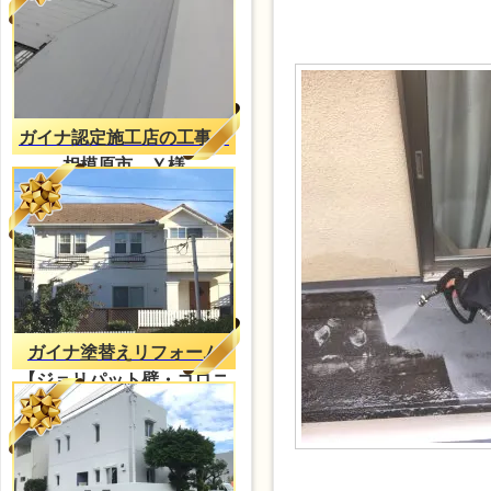
ガイナ認定施工店の工事
相模原市 Ｙ様
ガイナ塗替えリフォーム
【ジョリパット壁・コロニ
アル屋根】