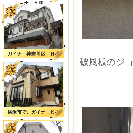
ナ Ｙ様
ガイナ 神奈川区 Ｎ様
破風板のジ
横浜市で、ガイナ Ｋ様