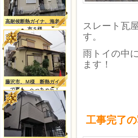
高耐候断熱ガイナ、海老名
スレート瓦
市Ｓ様
す。
雨トイの中
ます！
藤沢市、Ｍ様 断熱ガイナ
で夏も、へっちゃら！
工事完了の