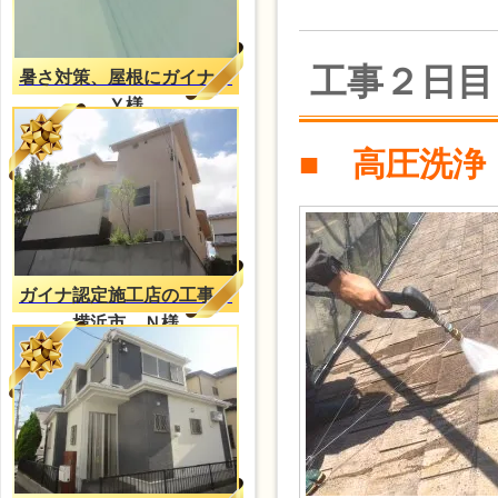
工事２日目
暑さ対策、屋根にガイナ
Ｙ様
■ 高圧洗浄
ガイナ認定施工店の工事
横浜市 Ｎ様