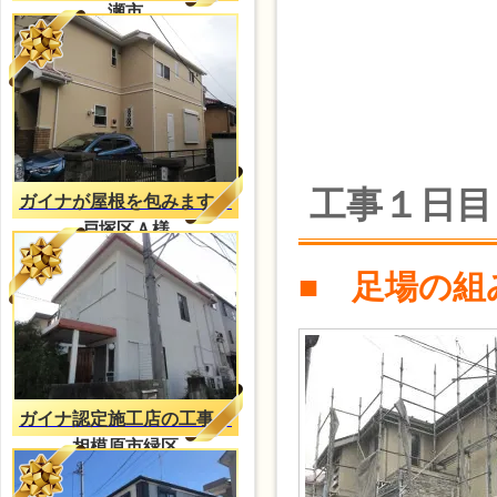
瀬市
工事１日目
ガイナが屋根を包みます。
戸塚区Ａ様
■ 足場の組
ガイナ認定施工店の工事
相模原市緑区