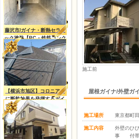
藤沢市/ガイナ・断熱セラミ
ック塗装【RC・鉄筋コンク
リートの結露対策】
施工前
屋根ガイナ/外壁ガ
【横浜市旭区】コロニアル
に断熱効果を発揮するガイ
ナ塗装
施工場所
東京都町
施工内容
外壁のひ
事 付帯