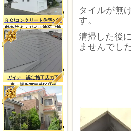
タイルが無
す。
ＲＣ/コンクリート住宅の蓄
熱を防ぐ・ガイナ塗装（施
清掃した後
工事例）
ませんでし
ガイナ 認定施工店の工
事 横浜市青葉区U様